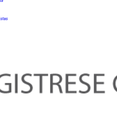
ta
istas