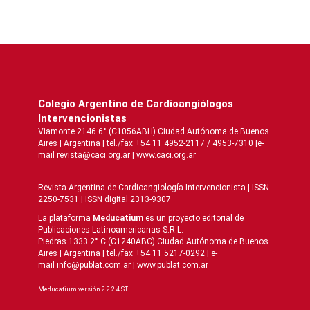
Colegio Argentino de Cardioangiólogos
Intervencionistas
Viamonte 2146 6° (C1056ABH) Ciudad Autónoma de Buenos
Aires | Argentina | tel./fax +54 11 4952-2117 / 4953-7310 |e-
mail revista@caci.org.ar |
www.caci.org.ar
Revista Argentina de Cardioangiologí­a Intervencionista | ISSN
2250-7531 | ISSN digital 2313-9307
La plataforma
Meducatium
es un proyecto editorial de
Publicaciones Latinoamericanas S.R.L.
Piedras 1333 2° C (C1240ABC) Ciudad Autónoma de Buenos
Aires | Argentina | tel./fax +54 11 5217-0292 | e-
mail info@publat.com.ar |
www.publat.com.ar
Meducatium versión 2.2.2.4 ST