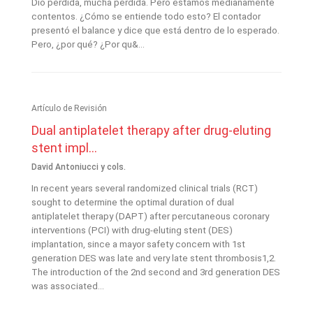
Dio pérdida, mucha pérdida. Pero estamos medianamente
contentos. ¿Cómo se entiende todo esto? El contador
presentó el balance y dice que está dentro de lo esperado.
Pero, ¿por qué? ¿Por qu&...
Artículo de Revisión
Dual antiplatelet therapy after drug-eluting
stent impl...
David Antoniucci y cols.
In recent years several randomized clinical trials (RCT)
sought to determine the optimal duration of dual
antiplatelet therapy (DAPT) after percutaneous coronary
interventions (PCI) with drug-eluting stent (DES)
implantation, since a mayor safety concern with 1st
generation DES was late and very late stent thrombosis1,2.
The introduction of the 2nd second and 3rd generation DES
was associated...