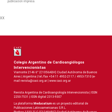
publicacion impresa.
XX
Colegio Argentino de Cardioangiólogos
Intervencionistas
Viamonte 2146 6° (C1056ABH) Ciudad Autónoma de Buenos
Aires | Argentina | tel./fax +54 11 4952-2117 / 4953-7310 |e-
mail revista@caci.org.ar |
www.caci.org.ar
Revista Argentina de Cardioangiologí­a Intervencionista | ISSN
2250-7531 | ISSN digital 2313-9307
La plataforma
Meducatium
es un proyecto editorial de
Publicaciones Latinoamericanas S.R.L.