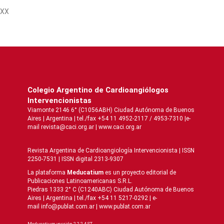
XX
Colegio Argentino de Cardioangiólogos
Intervencionistas
Viamonte 2146 6° (C1056ABH) Ciudad Autónoma de Buenos
Aires | Argentina | tel./fax +54 11 4952-2117 / 4953-7310 |e-
mail revista@caci.org.ar |
www.caci.org.ar
Revista Argentina de Cardioangiologí­a Intervencionista | ISSN
2250-7531 | ISSN digital 2313-9307
La plataforma
Meducatium
es un proyecto editorial de
Publicaciones Latinoamericanas S.R.L.
Piedras 1333 2° C (C1240ABC) Ciudad Autónoma de Buenos
Aires | Argentina | tel./fax +54 11 5217-0292 | e-
mail info@publat.com.ar |
www.publat.com.ar