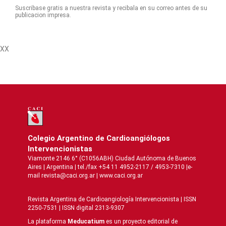
Suscribase gratis a nuestra revista y recibala en su correo antes de su
publicacion impresa.
XX
Colegio Argentino de Cardioangiólogos
Intervencionistas
Viamonte 2146 6° (C1056ABH) Ciudad Autónoma de Buenos
Aires | Argentina | tel./fax +54 11 4952-2117 / 4953-7310 |e-
mail revista@caci.org.ar |
www.caci.org.ar
Revista Argentina de Cardioangiologí­a Intervencionista | ISSN
2250-7531 | ISSN digital 2313-9307
La plataforma
Meducatium
es un proyecto editorial de