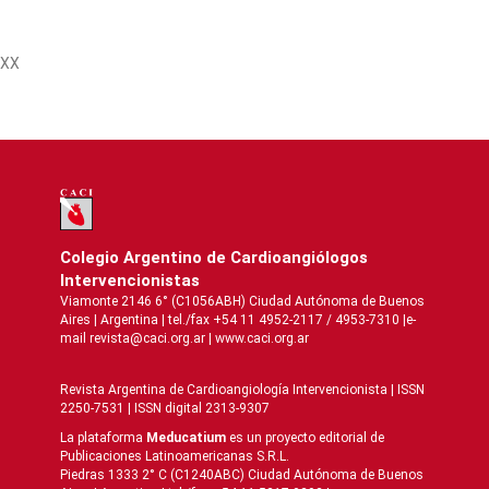
XX
Colegio Argentino de Cardioangiólogos
Intervencionistas
Viamonte 2146 6° (C1056ABH) Ciudad Autónoma de Buenos
Aires | Argentina | tel./fax +54 11 4952-2117 / 4953-7310 |e-
mail revista@caci.org.ar |
www.caci.org.ar
Revista Argentina de Cardioangiologí­a Intervencionista | ISSN
2250-7531 | ISSN digital 2313-9307
La plataforma
Meducatium
es un proyecto editorial de
Publicaciones Latinoamericanas S.R.L.
Piedras 1333 2° C (C1240ABC) Ciudad Autónoma de Buenos