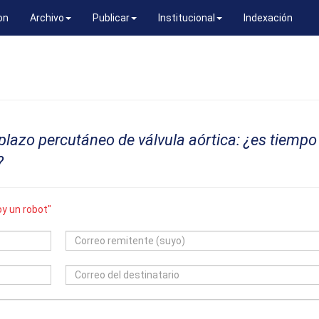
on
Archivo
Publicar
Institucional
Indexación
lazo percutáneo de válvula aórtica: ¿es tiempo
?
y un robot"