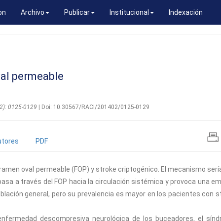
on
Archivo
Publicar
Institucional
Indexación
val permeable
(02): 0125-0129
| Doi: 10.30567/RACI/201402/0125-0129
utores
PDF
oramen oval permeable (FOP) y stroke criptogénico. El mecanismo serí
asa a través del FOP hacia la circulación sistémica y provoca una em
blación general, pero su prevalencia es mayor en los pacientes con s
 enfermedad descompresiva neurológica de los buceadores, el sín