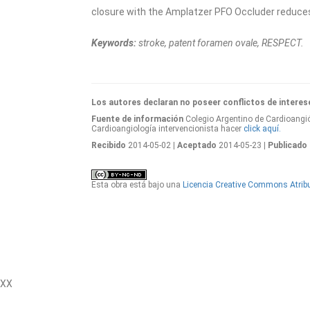
closure with the Amplatzer PFO Occluder reduces
Keywords:
stroke, patent foramen ovale, RESPECT.
Los autores declaran no poseer conflictos de interes
Fuente de información
Colegio Argentino de Cardioangió
Cardioangiología intervencionista hacer
click aquí.
Recibido
2014-05-02
| Aceptado
2014-05-23
| Publicado
Esta obra está bajo una
Licencia Creative Commons Atribu
XX