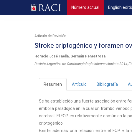
(current)
Número actual
English editi
Artículo de Revisión
Stroke criptogénico y foramen o
Horacio José Faella, Germán Henestrosa
Revista Argentina de Cardioangiologí­a Intervencionista 2014;
Resumen
Artículo
Bibliografía
A
Se ha establecido una fuerte asociación entre f
embolia paradójica en la cual un trombo venoso p
cerebral. El FOP es relativamente común en la po
criptogénico.
Existe además una relación entre el FOP y la