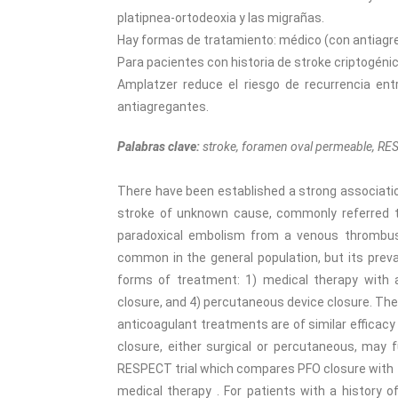
platipnea-ortodeoxia y las migrañas.
Hay formas de tratamiento: médico (con antiagreg
Para pacientes con historia de stroke criptogéni
Amplatzer reduce el riesgo de recurrencia en
antiagregantes.
Palabras clave:
stroke, foramen oval permeable, RE
There have been established a strong associat
stroke of unknown cause, commonly referred t
paradoxical embolism from a venous thrombus t
common in the general population, but its preva
forms of treatment: 1) medical therapy with an
closure, and 4) percutaneous device closure. Th
anticoagulant treatments are of similar efficacy
closure, either surgical or percutaneous, may
RESPECT trial which compares PFO closure with
medical therapy . For patients with a history 