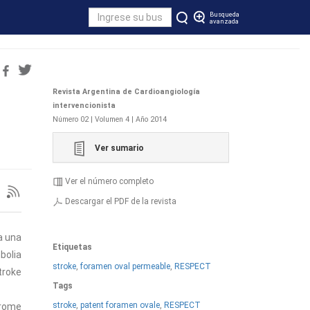
Busqueda
avanzada
Revista Argentina de Cardioangiología
intervencionista
Número 02 | Volumen 4 | Año 2014
Ver sumario
Ver el número completo
Descargar el PDF de la revista
a una
Etiquetas
bolia
stroke
,
foramen oval permeable
,
RESPECT
troke
Tags
stroke
,
patent foramen ovale
,
RESPECT
drome