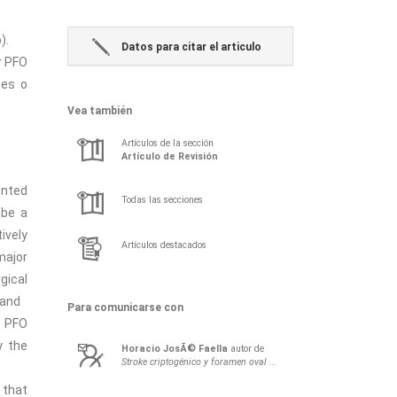
).
Datos para citar el articulo
r PFO
tes o
Vea también
Artículos de la sección
Artículo de Revisión
ented
Todas las secciones
 be a
ively
Artículos destacados
major
gical
 and
Para comunicarse con
. PFO
y the
Horacio
JosÃ©
Faella
autor de
Stroke criptogénico y foramen oval ...
 that