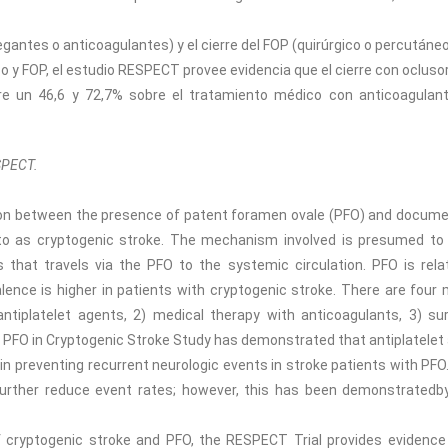
antes o anticoagulantes) y el cierre del FOP (quirúrgico o percutáneo
co y FOP, el estudio RESPECT provee evidencia que el cierre con ocluso
tre un 46,6 y 72,7% sobre el tratamiento médico con anticoagulan
SPECT.
ion between the presence of patent foramen ovale (PFO) and docum
o as cryptogenic stroke. The mechanism involved is presumed to
hat travels via the PFO to the systemic circulation. PFO is relat
lence is higher in patients with cryptogenic stroke. There are four 
tiplatelet agents, 2) medical therapy with anticoagulants, 3) sur
e PFO in Cryptogenic Stroke Study has demonstrated that antiplatelet
 in preventing recurrent neurologic events in stroke patients with PFO
 further reduce event rates; however, this has been demonstratedb
of cryptogenic stroke and PFO, the RESPECT Trial provides evidence