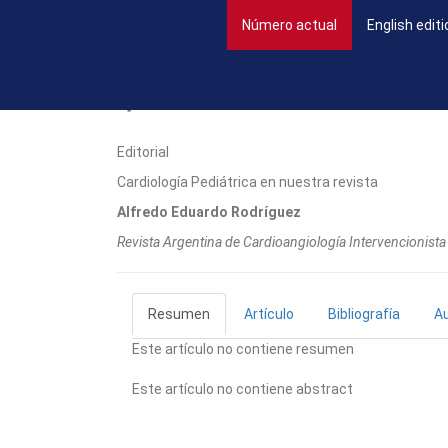
(current)
Número actual
English editi
Editorial
Cardiología Pediátrica en nuestra revista
Alfredo Eduardo Rodríguez
Revista Argentina de Cardioangiologí­a Intervencionis
Resumen
Artículo
Bibliografía
A
Este artículo no contiene resumen
Este artículo no contiene abstract