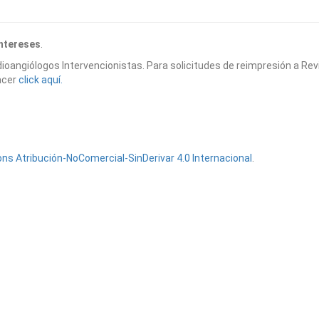
intereses
.
ioangiólogos Intervencionistas. Para solicitudes de reimpresión a Rev
acer
click aquí.
s Atribución-NoComercial-SinDerivar 4.0 Internacional
.