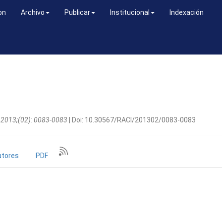
on
Archivo
Publicar
Institucional
Indexación
ta 2013;(02): 0083-0083
| Doi: 10.30567/RACI/201302/0083-0083
utores
PDF