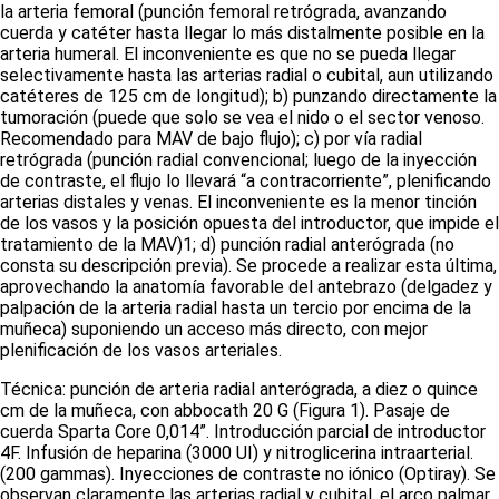
la arteria femoral (punción femoral retrógrada, avanzando
cuerda y catéter hasta llegar lo más distalmente posible en la
arteria humeral. El inconveniente es que no se pueda llegar
selectivamente hasta las arterias radial o cubital, aun utilizando
catéteres de 125 cm de longitud); b) punzando directamente la
tumoración (puede que solo se vea el nido o el sector venoso.
Recomendado para MAV de bajo flujo); c) por vía radial
retrógrada (punción radial convencional; luego de la inyección
de contraste, el flujo lo llevará “a contracorriente”, plenificando
arterias distales y venas. El inconveniente es la menor tinción
de los vasos y la posición opuesta del introductor, que impide el
tratamiento de la MAV)
1
; d) punción radial anterógrada (no
consta su descripción previa). Se procede a realizar esta última,
aprovechando la anatomía favorable del antebrazo (delgadez y
palpación de la arteria radial hasta un tercio por encima de la
muñeca) suponiendo un acceso más directo, con mejor
plenificación de los vasos arteriales.
Técnica:
punción de arteria radial anterógrada, a diez o quince
cm de la muñeca, con
abbocath
20 G
(Figura 1)
.
Pasaje de
cuerda
Sparta Core
0,014”. Introducción parcial de introductor
4F. Infusión de heparina (3000 UI) y nitroglicerina intraarterial.
(200 gammas). Inyecciones de contraste no iónico (
Optiray
). Se
observan claramente las arterias radial y cubital, el arco palmar,