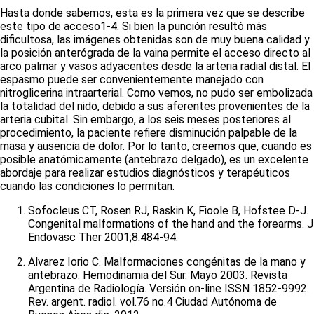
Hasta donde sabemos, esta es la primera vez que se describe
este tipo de acceso
1-4
. Si bien la punción resultó más
dificultosa, las imágenes obtenidas son de muy buena calidad y
la posición anterógrada de la vaina permite el acceso directo al
arco palmar y vasos adyacentes desde la arteria radial distal. El
espasmo puede ser convenientemente manejado con
nitroglicerina intraarterial. Como vemos, no pudo ser embolizada
la totalidad del nido, debido a sus aferentes provenientes de la
arteria cubital. Sin embargo, a los seis meses posteriores al
procedimiento, la paciente refiere disminución palpable de la
masa y ausencia de dolor. Por lo tanto, creemos que, cuando es
posible anatómicamente (antebrazo delgado), es un excelente
abordaje para realizar estudios diagnósticos y terapéuticos
cuando las condiciones lo permitan.
Sofocleus CT, Rosen RJ, Raskin K, Fioole B, Hofstee D-J.
Congenital malformations of the hand and the forearms. J
Endovasc Ther 2001;8:484-94.
Alvarez Iorio C. Malformaciones congénitas de la mano y
antebrazo. Hemodinamia del Sur. Mayo 2003. Revista
Argentina de Radiología. Versión on-line ISSN 1852-9992.
Rev. argent. radiol. vol.76 no.4 Ciudad Autónoma de