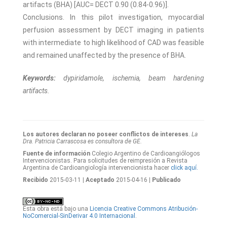
artifacts (BHA) [AUC= DECT 0.90 (0.84-0.96)].
Conclusions. In this pilot investigation, myocardial
perfusion assessment by DECT imaging in patients
with intermediate to high likelihood of CAD was feasible
and remained unaffected by the presence of BHA.
Keywords:
dypiridamole, ischemia, beam hardening
artifacts.
Los autores declaran no poseer conflictos de intereses
.
La
Dra. Patricia Carrascosa es consultora de GE.
Fuente de información
Colegio Argentino de Cardioangiólogos
Intervencionistas. Para solicitudes de reimpresión a Revista
Argentina de Cardioangiología intervencionista hacer
click aquí.
Recibido
2015-03-11
| Aceptado
2015-04-16
| Publicado
Esta obra está bajo una
Licencia Creative Commons Atribución-
NoComercial-SinDerivar 4.0 Internacional
.