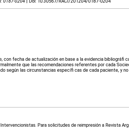
4): 0187-0204
| Doi: 10.30567/RACI/201204/0187-0204
 con fecha de actualización en base a la evidencia bibliográfi 
malmente que las recomendaciones referentes por cada Sociedad
ado según las circunstancias específi cas de cada paciente, y no 
ntervencionistas. Para solicitudes de reimpresión a Revista Arg