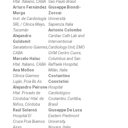
Htal. Italiano, CABA
Sao Paulo Brasil
Arturo Fernández
Giuseppe Biondi-
Murga
Zoccai
Inst. de Cardiología
Università
SRL / Clínica Mayo,
Sapienza.Italia
Tucumán
Antonio Colombo
Alejandro
Cardiac Cath Lab and
Goldsmit
Interventional
Sanatatorio Güemes,
Cardiology Unit, EMO
CABA
GVM Centro Cuore,
Marcelo Halac
Columbus and San
Htal. Italiano, CABA
Raffaele Hospital,
Ana Mollon
Milán, Italia
Clínica Güemes
Costantino
Luján, Pcia Bs As
Constatini
Alejandro Peirone
Hospital
Htal. Privado de
Cardiológico
Córdoba/ Htal. de
Costantini, Curitiba,
Niños, Córdoba
Brasil
Raúl Solernó
Giuseppe De Luca
Hospital El
Eastern Piedmont
Cruce Pcia Buenos
University,
Aires
Novara, Italia