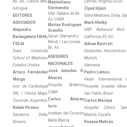
Bs. As., Clínica IMA,
Center, Virginia, EEUU
Maximiliano
Garmendia
Adrogué
Ziyad Hijazi
Htal. Italiano de Bs
EDITORES
Sidra Medicine, Doha, Qa
As, CABA
ASOCIADOS
Mark Hlatky
Matías Rodríguez
Alejandro
HRP Redwood Blvd S
Granillo
Sanat. Otamendi y
Barbagelata FAHA,
California, EE.UU.
Miroli, / Las Lomas
FSCAI
Adnan Kastrati
Bs. As.
Duke University
Deutsches Herzzentrum
ASESORES
School of Medicine,
Munich,
NACIONALES
Estados Unidos.
Alemania
José Amadeo G.
Arturo Fernández
Pedro Lemos
Álvarez
Murga
Head- Interventional C
Hospital Británico
Inst. de Cardiología
Hospital Israelita Alber
CABA
SRL / Clínica Mayo,
San Pablo, Brasil
Carlos Álvarez
Tucumán, Argentina.
Carlos Macaya
Iorio
Rubén Piraino
Hospital Clínico Sa
Instituto del Corazón
Sanatorio Delta,
Madrid, España
Bahía Blanca
Rosario,
Roxana Mehran