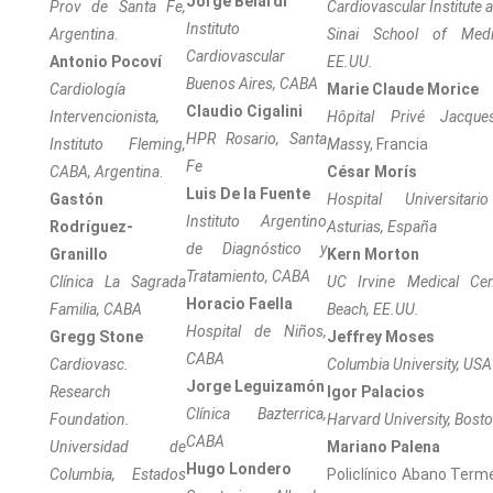
Jorge Belardi
Prov de Santa Fe,
Cardiovascular Institute 
Instituto
Argentina
.
Sinai School of Medi
Cardiovascular
Antonio Pocoví
EE.UU.
Buenos Aires, CABA
Cardiología
Marie Claude Morice
Claudio Cigalini
Intervencionista,
Hôpital Privé Jacques
HPR Rosario, Santa
Instituto
Fleming,
Mass
y, Francia
Fe
CABA, Argentina
.
César Morís
Luis De la Fuente
Gastón
Hospital Universitari
Instituto Argentino
Rodríguez-
Asturias, España
de Diagnóstico y
Granillo
Kern Morton
Tratamiento, CABA
Clínica La Sagrada
UC Irvine Medical Cen
Horacio Faella
Familia, CABA
Beach, EE.UU.
Hospital de Niños,
Gregg Stone
Jeffrey Moses
CABA
Cardiovasc.
Columbia University, USA
Jorge Leguizamón
Research
Igor Palacios
Clínica Bazterrica,
Foundation.
Harvard University, Bost
CABA
Universidad de
Mariano Palena
Hugo Londero
Columbia, Estados
Policlínico Abano Term