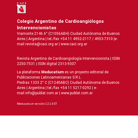
Colegio Argentino de Cardioangiólogos
Intervencionistas
Viamonte 2146 6° (C1056ABH) Ciudad Autónoma de Buenos
Aires | Argentina | tel./fax +54 11 4952-2117 / 4953-7310 |e-
mail revista@caci.org.ar |
www.caci.org.ar
Revista Argentina de Cardioangiologí­a Intervencionista | ISSN
2250-7531 | ISSN digital 2313-9307
La plataforma
Meducatium
es un proyecto editorial de
Publicaciones Latinoamericanas S.R.L.
Piedras 1333 2° C (C1240ABC) Ciudad Autónoma de Buenos
Aires | Argentina | tel./fax +54 11 5217-0292 | e-
mail info@publat.com.ar |
www.publat.com.ar
Meducatium versión 2.2.2.4 ST