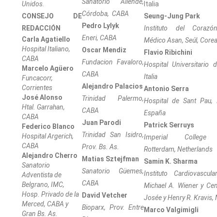
Sanatorio Allende,
Unidos
.
Italia
Córdoba, CABA
CONSEJO DE
Seung-Jung Park
Pedro Lylyk
REDACCIÓN
Instituto del Corazó
Eneri, CABA
Carla Agatiello
Médico Asan, Seúl, Corea
Hospital Italiano,
Oscar Mendiz
Flavio Ribichini
CABA
Fundacion Favaloro,
Hospital Universitario 
Marcelo Agüero
CABA
Italia
Funcacorr,
Alejandro Palacios
Corrientes
Antonio Serra
José Alonso
Trinidad Palermo,
Hospital de Sant Pau, 
Htal. Garrahan,
CABA
España
CABA
Juan Parodi
Patrick Serruys
Federico Blanco
Trinidad San Isidro,
Hospital Argerich,
Imperial College 
CABA
Prov. Bs. As.
Rotterdam, Netherlands
Alejandro Cherro
Matias Sztejfman
Samin K. Sharma
Sanatorio
Sanatorio Güemes,
Instituto Cardiovascu
Adventista de
CABA
Belgrano, IMC,
Michael A. Wiener y Cen
Hosp. Privado de la
David Vetcher
Josée y Henry R. Kravis,
Merced, CABA y
Bioparx, Prov. Entre
Marco Valgimigli
Gran Bs. As.