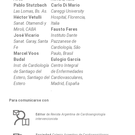
Pablo Stutzbach
Carlo Di Mario
Las Lomas, Bs. As.
Careggi University
Héctor Vetulli
Hospital, Florencia,
Sanat. Otamendi y
Italia
Miroli, CABA
Fausto Feres
José Vicario
Instituto Dante
Sanat. Garay, Santa
Pazzanese de
Fe
Cardiología, São
Marcel Voos
Paulo, Brasil
Budal
Eulogio García
Inst. de Cardiología
Centro Integral
de Santiago del
de Enfermedades
Estero, Santiago del
Cardiovasculares,
Estero
Madrid, España
.
Para comunicarse con
Editor
de
Revista Argentina de Cardioangiología
intervencionista
Sociedad
Colegio Argentino de Cardioangiólogos