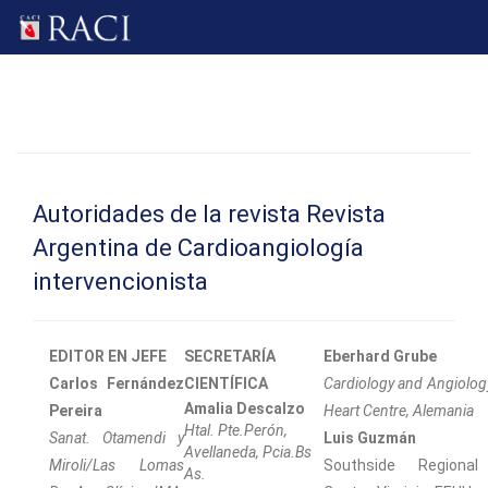
Autoridades de la revista Revista
Argentina de Cardioangiología
intervencionista
EDITOR EN JEFE
SECRETARÍA
Eberhard
Grube
Carlos Fernández
CIENTÍFICA
Cardiology and Angiolog
Amalia Descalzo
Pereira
Heart Centre, Alemania
Htal. Pte.Perón,
Sanat. Otamendi y
Luis Guzmán
Avellaneda, Pcia.Bs
Miroli/Las Lomas
Southside Regional
As.