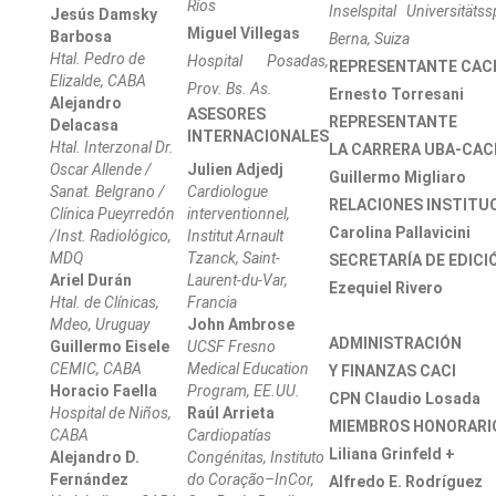
Ríos
Inselspital Universitätss
Jesús Damsky
Miguel Villegas
Barbosa
Berna, Suiza
Htal. Pedro de
Hospital Posadas,
REPRESENTANTE CAC
Elizalde, CABA
Prov. Bs. As.
Ernesto Torresani
Alejandro
ASESORES
REPRESENTAN
Delacasa
INTERNACIONALES
Htal. Interzonal Dr.
LA CARRERA UBA-CAC
Oscar Allende /
Julien Adjedj
Guillermo Migliaro
Sanat. Belgrano /
Cardiologue
RELACIONES INSTITU
Clínica
Pueyrredón
interventionnel,
Carolina Pallavicini
/Inst. Radiológico,
Institut Arnault
MDQ
Tzanck, Saint-
SECRETARÍA DE EDICI
Ariel Durán
Laurent-du-Var,
Ezequiel Rivero
Htal. de Clínicas,
Francia
Mdeo, Uruguay
John Ambrose
ADMINISTRACIÓN
Guillermo Eisele
UCSF Fresno
CEMIC, CABA
Medical Education
Y FINANZAS CACI
Horacio Faella
Program, EE.UU.
CPN Claudio Losada
Hospital de Niños,
Raúl Arrieta
MIEMBROS HONORARI
CABA
Cardiopatías
Liliana Grinfeld +
Alejandro D.
Congénitas, Instituto
Fernández
do Coração–InCor,
Alfredo E. Rodríguez