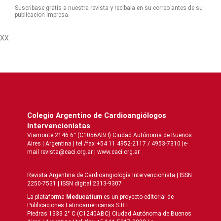
Suscribase gratis a nuestra revista y recibala en su correo antes de su
publicacion impresa.
XX
Colegio Argentino de Cardioangiólogos
Intervencionistas
Viamonte 2146 6° (C1056ABH) Ciudad Autónoma de Buenos
Aires | Argentina | tel./fax +54 11 4952-2117 / 4953-7310 |e-
mail revista@caci.org.ar |
www.caci.org.ar
Revista Argentina de Cardioangiologí­a Intervencionista | ISSN
2250-7531 | ISSN digital 2313-9307
La plataforma
Meducatium
es un proyecto editorial de
Publicaciones Latinoamericanas S.R.L.
Piedras 1333 2° C (C1240ABC) Ciudad Autónoma de Buenos