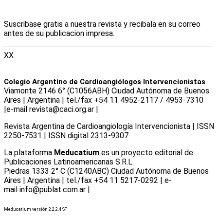
Suscribase gratis a nuestra revista y recibala en su correo
antes de su publicacion impresa.
XX
Colegio Argentino de Cardioangiólogos Intervencionistas
Viamonte 2146 6° (C1056ABH) Ciudad Autónoma de Buenos
Aires | Argentina | tel./fax +54 11 4952-2117 / 4953-7310
|e-mail revista@caci.org.ar |
www.caci.org.ar
Revista Argentina de Cardioangiologí­a Intervencionista | ISSN
2250-7531 | ISSN digital 2313-9307
La plataforma
Meducatium
es un proyecto editorial de
Publicaciones Latinoamericanas S.R.L.
Piedras 1333 2° C (C1240ABC) Ciudad Autónoma de Buenos
Aires | Argentina | tel./fax +54 11 5217-0292 | e-
mail info@publat.com.ar |
www.publat.com.ar
Meducatium versión 2.2.2.4 ST