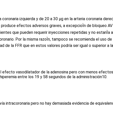
coronaria izquierda y de 20 a 30 μg en la arteria coronaria derech
roduce efectos adversos graves, a excepcioÌn de bloqueo AV tra
ientes que pueden requerir inyecciones repetidas y no estariÌa
coronario. Por la misma razoÌn, tampoco se recomienda el uso de c
d de la FFR que en estos valores podría ser igual o superior a l
l efecto vasodilatador de la adenosina pero con menos efectos 
hiperemia entre los 19 y 58 segundos de la administración
10
.
r vía intracoronaria pero no hay demasiada evidencia de equivalen