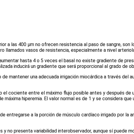
ior a las 400 µm no ofrecen resistencia al paso de sangre, son 
o llamados vasos de resistencia, especialmente a nivel arteriola
aumentar hasta 4 o 5 veces el basal no existe gradiente de presi
zada inducirá un gradiente que será proporcional al grado de obst
o de mantener una adecuada irrigación miocárdica a través del au
o el cociente entre el máximo flujo posible antes y después de 
s de máxima hiperemia
. El valor normal es de 1 y se considera que
e entregarse a la porción de músculo cardíaco irrigado por la ar
 no presenta variabilidad interobservador, aunque sí puede modi