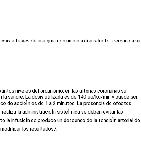
stenosis a través de una guía con un microtransductor cercano a su
intos niveles del organismo; en las arterias coronarias su
la sangre. La dosis utilizada es de 140 μg/kg/min y puede ser
pico de accioÌn es de 1 a 2 minutos. La presencia de efectos
realiza la administracioÌn sisteÌmica se deben evitar las
e la infusioÌn se produce un descenso de la tensioÌn arterial de
 modificar los resultados
7
.