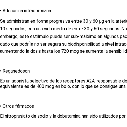
•
Adenosina intracoronaria
Se administran en forma progresiva entre 30 y 60 μg en la arteria 
10 segundos, con una vida media de entre 30 y 60 segundos. No p
embargo, este estiÌmulo puede ser sub-maÌximo en algunos pac
dado que podriÌa no ser segura su biodisponibilidad a nivel intra
aumentando la dosis hasta los 720 mcg se aumenta la sensibilida
•
Reganedoson
Es un agonista selectivo de los receptores A2A, responsable de
equivalente es de 400 mcg en bolo, con lo que se consigue una 
•
Otros fármacos
El nitroprusiato de sodio y la dobutamina han sido utilizados po