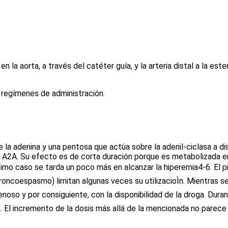
en la aorta, a través del catéter guía, y la arteria distal a la e
y regímenes de administración.
a adenina y una pentosa que actúa sobre la adenil-ciclasa a dist
 A2A. Su efecto es de corta duración porque es metabolizada en 
ltimo caso se tarda un poco más en alcanzar la hiperemia
4-6
. El 
roncoespasmo) limitan algunas veces su utilizacioÌn. Mientras se 
oso y por consiguiente, con la disponibilidad de la droga. Durant
a. El incremento de la dosis más allá de la mencionada no parece