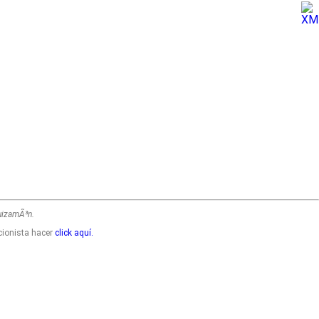
uizamÃ³n.
cionista hacer
click aquí.