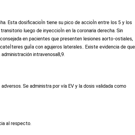
a. Esta dosificacioÌn tiene su pico de accioÌn entre los 5 y los
nsitorio luego de inyeccioÌn en la coronaria derecha. Sin
 aconsejada en pacientes que presenten lesiones aorto-ostiales,
ateÌteres guiÌa con agujeros laterales.. Existe evidencia de que
a administración intravenosa
8,9
.
adversos. Se administra por vía EV y la dosis validada como
cia al respecto.