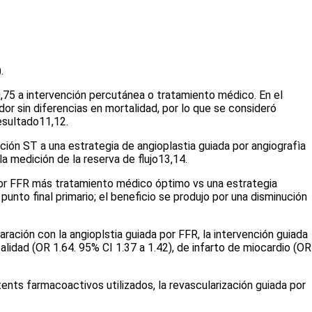
.
75 a intervención percutánea o tratamiento médico. En el
or sin diferencias en mortalidad, por lo que se consideró
esultado
11,12
.
ión ST a una estrategia de angioplastia guiada por angiografìa
a medición de la reserva de flujo
13,14
.
por FFR más tratamiento médico óptimo vs una estrategia
nto final primario; el beneficio se produjo por una disminución
ación con la angioplstia guiada por FFR, la intervención guiada
lidad (OR 1.64. 95% CI 1.37 a 1.42), de infarto de miocardio (OR
nts farmacoactivos utilizados, la revascularización guiada por