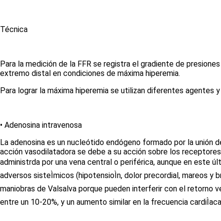
Técnica
Para la medición de la FFR se registra el gradiente de presiones 
extremo distal en condiciones de máxima hiperemia.
Para lograr la máxima hiperemia se utilizan diferentes agentes 
•
Adenosina intravenosa
La adenosina es un nucleótido endógeno formado por la unión de l
acción vasodilatadora se debe a su acción sobre los receptores
administrda por una vena central o periférica, aunque en este ú
adversos sisteÌmicos (hipotensioÌn, dolor precordial, mareos y b
maniobras de Valsalva porque pueden interferir con el retorno ven
entre un 10-20%, y un aumento similar en la frecuencia cardiÌac