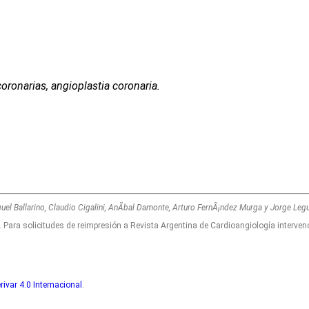
coronarias, angioplastia coronaria.
el Ballarino, Claudio Cigalini, AnÃ­bal Damonte, Arturo FernÃ¡ndez Murga y Jorge Leg
 Para solicitudes de reimpresión a Revista Argentina de Cardioangiología interven
ivar 4.0 Internacional
.