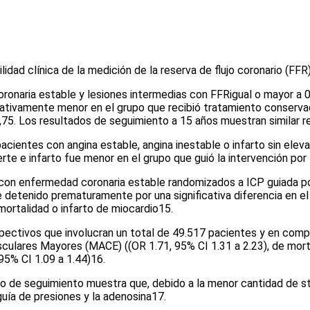
ad clínica de la medición de la reserva de flujo coronario (FFR)
naria estable y lesiones intermedias con FFRigual o mayor a 0,
icativamente menor en el grupo que recibió tratamiento conservad
,75. Los resultados de seguimiento a 15 años muestran similar r
entes con angina estable, angina inestable o infarto sin elevac
 e infarto fue menor en el grupo que guió la intervención por l
s con enfermedad coronaria estable randomizados a ICP guiada 
etenido prematuramente por una significativa diferencia en el pu
mortalidad o infarto de miocardio
15
.
pectivos que involucran un total de 49.517 pacientes y en compar
culares Mayores (MACE) ((OR 1.71, 95% CI 1.31 a 2.23), de morta
 95% CI 1.09 a 1.44)
16
.
o de seguimiento muestra que, debido a la menor cantidad de ste
guía de presiones y la adenosina
17
.